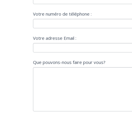
accueil
v
o
Votre numéro de téléphone :
u
s
ê
Votre adresse Email :
t
e
s
Que pouvons-nous faire pour vous?
u
n
h
u
m
a
i
n
,
n